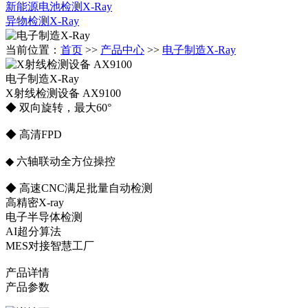
新能源电池检测X-Ray
异物检测X-Ray
当前位置：
首页
>>
产品中心
>>
电子制造X-Ray
电子制造X-Ray
X射线检测设备 AX9100
◆ 双向旋转，最大60°
◆ 高清FPD
◆ 六轴联动全方位操控
◆ 高速CNC满足批量自动检测
高精密X-ray
电子半导体检测
AI超分算法
MES对接智慧工厂
产品详情
产品参数