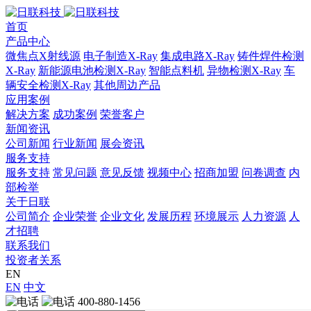
首页
产品中心
微焦点X射线源
电子制造X-Ray
集成电路X-Ray
铸件焊件检测
X-Ray
新能源电池检测X-Ray
智能点料机
异物检测X-Ray
车
辆安全检测X-Ray
其他周边产品
应用案例
解决方案
成功案例
荣誉客户
新闻资讯
公司新闻
行业新闻
展会资讯
服务支持
服务支持
常见问题
意见反馈
视频中心
招商加盟
问卷调查
内
部检举
关于日联
公司简介
企业荣誉
企业文化
发展历程
环境展示
人力资源
人
才招聘
联系我们
投资者关系
EN
EN
中文
400-880-1456