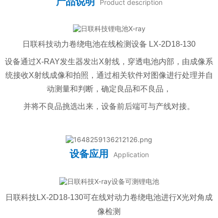
产品说明
Product description
日联科技动力卷绕电池在线检测设备 LX-2D18-130
设备通过X-RAY发生器发出X射线，穿透电池内部，由成像系
统接收X射线成像和拍照，通过相关软件对图像进行处理并自
动测量和判断，确定良品和不良品，
并将不良品挑选出来，设备前后端可与产线对接。
设备应用
Application
日联科技
对动力卷绕电池进行X光对角成
LX-2D18-130
可在线
像检测