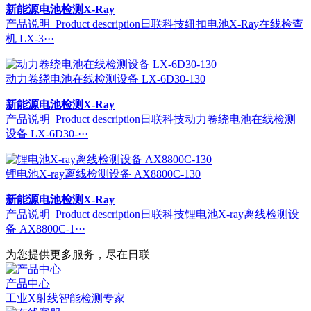
新能源电池检测X-Ray
产品说明 Product description日联科技纽扣电池X-Ray在线检查
机 LX-3···
动力卷绕电池在线检测设备 LX-6D30-130
新能源电池检测X-Ray
产品说明 Product description日联科技动力卷绕电池在线检测
设备 LX-6D30-···
锂电池X-ray离线检测设备 AX8800C-130
新能源电池检测X-Ray
产品说明 Product description日联科技锂电池X-ray离线检测设
备 AX8800C-1···
为您提供更多服务，尽在日联
产品中心
工业X射线智能检测专家