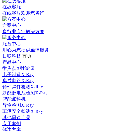
在线客服
在线客服欢迎您咨询
方案中心
多行业专业解决方案
服务中心
用心为您提供至臻服务
日联科技
首页
产品中心
微焦点X射线源
电子制造X-Ray
集成电路X-Ray
铸件焊件检测X-Ray
新能源电池检测X-Ray
智能点料机
异物检测X-Ray
车辆安全检测X-Ray
其他周边产品
应用案例
解决方案