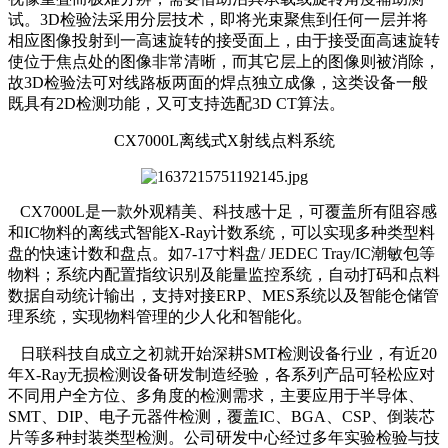
试。3D检验法采用分层技术，即将光束聚焦到任何一层并将
相应图像投射到一高速旋转的接受面上，由于接受面高速旋转
使位于焦点处的图像非常清晰，而其它层上的图像则被消除，
故3D检验法可对线路板两面的焊点独立成像，这类设备一般
既具有2D检测功能，又可支持选配3D CT算法。
CX7000L离线式X射线点料系统
CX7000L是一款外观精美、科技感十足，可覆盖所有阻容感
和IC物料的离线式智能X-Ray计数系统，可以实现多种类型料
盘的快速计数和盘点。如7-17寸料盘/ JEDEC Tray/IC潮敏包等
物料；系统内配置指纹识别及能量监控系统，自动打码和点料
数据自动统计输出，支持对接ERP、MES系统以及智能仓储管
理系统，实现物料管理的少人化和智能化。
日联科技自成立之初就开始深耕SMT检测设备行业，有近20
年X-Ray无损检测设备研发制造经验，各系列产品可轻松应对
不同用户全方位、多角度的检测需求，主要应用于半导体、
SMT、DIP、电子元器件检测，覆盖IC、BGA、CSP、倒装芯
片等多种封装类型检测。公司研发中心经过多年实验检验与技