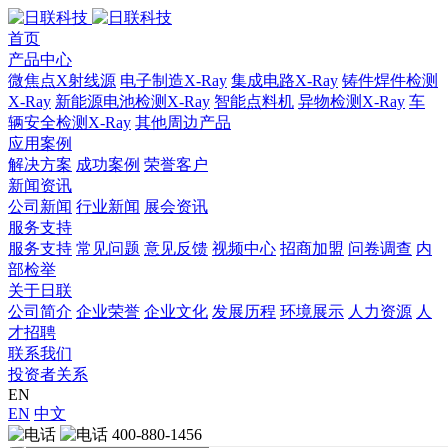
首页
产品中心
微焦点X射线源
电子制造X-Ray
集成电路X-Ray
铸件焊件检测
X-Ray
新能源电池检测X-Ray
智能点料机
异物检测X-Ray
车
辆安全检测X-Ray
其他周边产品
应用案例
解决方案
成功案例
荣誉客户
新闻资讯
公司新闻
行业新闻
展会资讯
服务支持
服务支持
常见问题
意见反馈
视频中心
招商加盟
问卷调查
内
部检举
关于日联
公司简介
企业荣誉
企业文化
发展历程
环境展示
人力资源
人
才招聘
联系我们
投资者关系
EN
EN
中文
400-880-1456