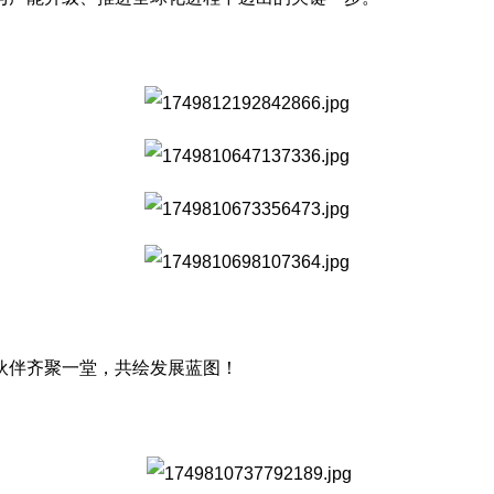
伙伴齐聚一堂，共绘发展蓝图！