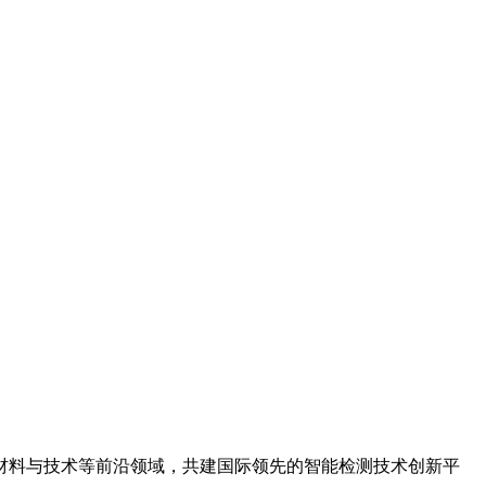
材料与技术等前沿领域，共建国际领先的智能检测技术创新平