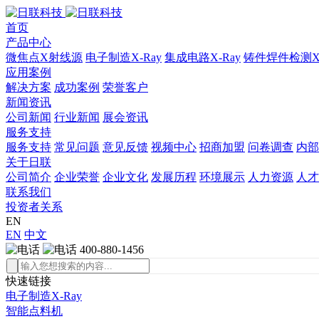
首页
产品中心
微焦点X射线源
电子制造X-Ray
集成电路X-Ray
铸件焊件检测X-
应用案例
解决方案
成功案例
荣誉客户
新闻资讯
公司新闻
行业新闻
展会资讯
服务支持
服务支持
常见问题
意见反馈
视频中心
招商加盟
问卷调查
内部
关于日联
公司简介
企业荣誉
企业文化
发展历程
环境展示
人力资源
人才
联系我们
投资者关系
EN
EN
中文
400-880-1456
快速链接
电子制造X-Ray
智能点料机