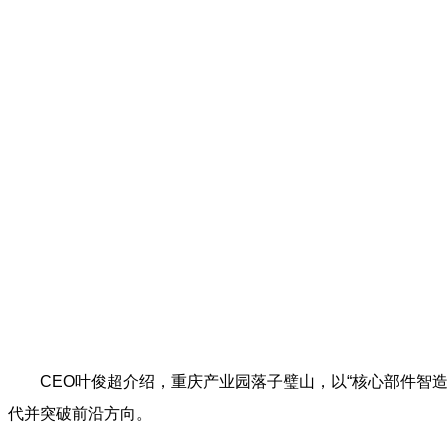
CEO叶俊超介绍，重庆产业园落子璧山，以“核心部件智造区
代并突破前沿方向。