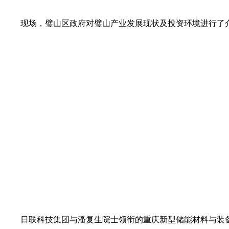
现场，璧山区政府对璧山产业发展现状及投资环境进行了
日联科技集团与潘复生院士领衔的重庆新型储能材料与装