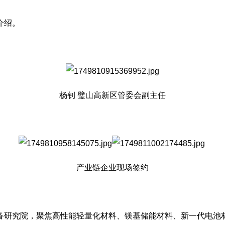
介绍。
杨钊 璧山高新区管委会副主任
产业链企业现场签约
备研究院，聚焦高性能轻量化材料、镁基储能材料、新一代电池