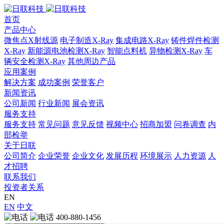
首页
产品中心
微焦点X射线源
电子制造X-Ray
集成电路X-Ray
铸件焊件检测
X-Ray
新能源电池检测X-Ray
智能点料机
异物检测X-Ray
车
辆安全检测X-Ray
其他周边产品
应用案例
解决方案
成功案例
荣誉客户
新闻资讯
公司新闻
行业新闻
展会资讯
服务支持
服务支持
常见问题
意见反馈
视频中心
招商加盟
问卷调查
内
部检举
关于日联
公司简介
企业荣誉
企业文化
发展历程
环境展示
人力资源
人
才招聘
联系我们
投资者关系
EN
EN
中文
400-880-1456