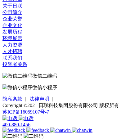
关于日联
公司简介
企业荣誉
企业文化
发展历程
环境展示
人力资源
人才招聘
联系我们
投资者关系
微信二维码
微信小程序
隐私条款
|
法律声明
|
Copyright ©2021 日联科技集团股份有限公司 版权所有
苏ICP备16059107号-7
400-880-1456