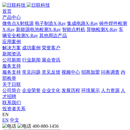
首页
产品中心
微焦点X射线源
电子制造X-Ray
集成电路X-Ray
铸件焊件检测
X-Ray
新能源电池检测X-Ray
智能点料机
异物检测X-Ray
车
辆安全检测X-Ray
其他周边产品
应用案例
解决方案
成功案例
荣誉客户
新闻资讯
公司新闻
行业新闻
展会资讯
服务支持
服务支持
常见问题
意见反馈
视频中心
招商加盟
问卷调查
内
部检举
关于日联
公司简介
企业荣誉
企业文化
发展历程
环境展示
人力资源
人
才招聘
联系我们
投资者关系
EN
EN
中文
400-880-1456